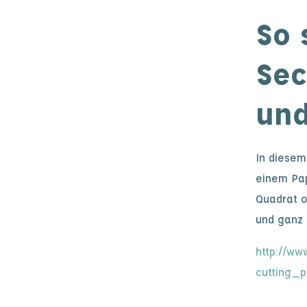
So 
Sec
und
In diesem
einem Pap
Quadrat o
und ganz 
http://ww
cutting_